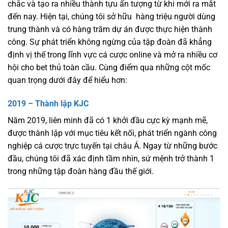
chắc và tạo ra nhiều thành tựu ấn tượng từ khi mới ra mắt
đến nay. Hiện tại, chúng tôi sở hữu hàng triệu người dùng
trung thành và có hàng trăm dự án được thực hiện thành
công. Sự phát triển không ngừng của tập đoàn đã khẳng
định vị thế trong lĩnh vực cá cược online và mở ra nhiều cơ
hội cho bet thủ toàn cầu. Cùng điểm qua những cột mốc
quan trọng dưới đây để hiểu hơn:
2019 – Thành lập KJC
Năm 2019, liên minh đã có 1 khởi đầu cực kỳ mạnh mẽ,
được thành lập với mục tiêu kết nối, phát triển ngành công
nghiệp cá cược trực tuyến tại châu Á. Ngay từ những bước
đầu, chúng tôi đã xác định tầm nhìn, sứ mệnh trở thành 1
trong những tập đoàn hàng đầu thế giới.