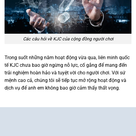
Các câu hỏi về KJC của cộng đồng người chơi
Trong suốt những năm hoạt động vừa qua, liên minh quốc
tế KJC chưa bao giờ ngừng nỗ lực, cố gắng để mang đến
trải nghiệm hoàn hảo và tuyệt vời cho người chơi. Với sứ
mệnh cao cả, chúng tôi sẽ tiếp tục mở rộng hoạt động và
dịch vụ để anh em không bao giờ cảm thấy thất vọng.