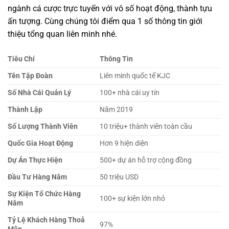
ngành cá cược trực tuyến với vô số hoạt động, thành tựu
ấn tượng. Cùng chúng tôi điểm qua 1 số thông tin giới
thiệu tổng quan liên minh nhé.
Tiêu Chí
Thông Tin
Tên Tập Đoàn
Liên minh quốc tế KJC
Số Nhà Cái Quản Lý
100+ nhà cái uy tín
Thành Lập
Năm 2019
Số Lượng Thành Viên
10 triệu+ thành viên toàn cầu
Quốc Gia Hoạt Động
Hơn 9 hiện diện
Dự Án Thực Hiện
500+ dự án hỗ trợ cộng đồng
Đầu Tư Hàng Năm
50 triệu USD
Sự Kiện Tổ Chức Hàng
100+ sự kiện lớn nhỏ
Năm
Tỷ Lệ Khách Hàng Thoả
97%