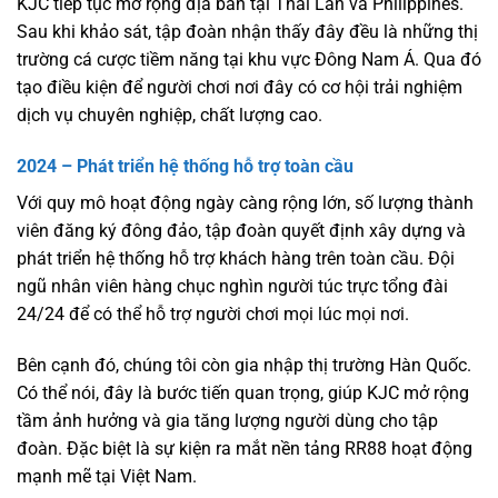
KJC tiếp tục mở rộng địa bàn tại Thái Lan và Philippines.
Sau khi khảo sát, tập đoàn nhận thấy đây đều là những thị
trường cá cược tiềm năng tại khu vực Đông Nam Á. Qua đó
tạo điều kiện để người chơi nơi đây có cơ hội trải nghiệm
dịch vụ chuyên nghiệp, chất lượng cao.
2024 – Phát triển hệ thống hỗ trợ toàn cầu
Với quy mô hoạt động ngày càng rộng lớn, số lượng thành
viên đăng ký đông đảo, tập đoàn quyết định xây dựng và
phát triển hệ thống hỗ trợ khách hàng trên toàn cầu. Đội
ngũ nhân viên hàng chục nghìn người túc trực tổng đài
24/24 để có thể hỗ trợ người chơi mọi lúc mọi nơi.
Bên cạnh đó, chúng tôi còn gia nhập thị trường Hàn Quốc.
Có thể nói, đây là bước tiến quan trọng, giúp KJC mở rộng
tầm ảnh hưởng và gia tăng lượng người dùng cho tập
đoàn. Đặc biệt là sự kiện ra mắt nền tảng RR88 hoạt động
mạnh mẽ tại Việt Nam.